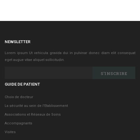
NEWSLETTER
Lorem ipsum Ut vehicula gravida dui in pulvinar donec diam elit consequat
eget augue vitae aliquet sollicitudin.
S'INSCRIRE
GUIDE DE PATIENT
Choix de docteur
La sécurité au sein de l'Etablissement
Associations et Réseaux de Soins
Accompagnants
Visites