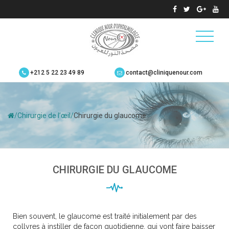
+212 5 22 23 49 89
contact@cliniquenour.com
/
Chirurgie de l’œil
/
Chirurgie du glaucome
CHIRURGIE DU GLAUCOME
Bien souvent, le glaucome est traité initialement par des
collyres à instiller de façon quotidienne, qui vont faire baisser