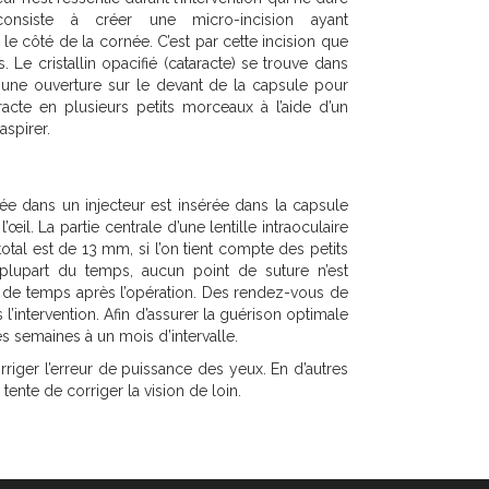
onsiste à créer une micro-incision ayant
le côté de la cornée. C’est par cette incision que
s. Le cristallin opacifié (cataracte) se trouve dans
 une ouverture sur le devant de la capsule pour
aracte en plusieurs petits morceaux à l’aide d’un
aspirer.
pliée dans un injecteur est insérée dans la capsule
’œil. La partie centrale d’une lentille intraoculaire
al est de 13 mm, si l’on tient compte des petits
plupart du temps, aucun point de suture n’est
eu de temps après l’opération. Des rendez-vous de
 l’intervention. Afin d’assurer la guérison optimale
s semaines à un mois d’intervalle.
rriger l’erreur de puissance des yeux. En d’autres
 tente de corriger la vision de loin.