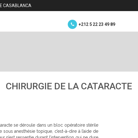
 DE CASABLANCA
+212 5 22 23 49 89
CHIRURGIE DE LA CATARACTE
cataracte se déroule dans un bloc opératoire stérile
ue sous anesthésie topique, c’est-à-dire à l’aide de
 n’est ressentie durant l’intervention qui ne dure