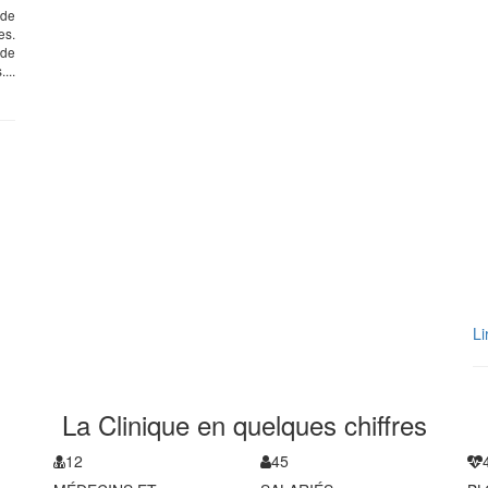
 de
es.
 de
...
Li
La Clinique en quelques chiffres
12
45