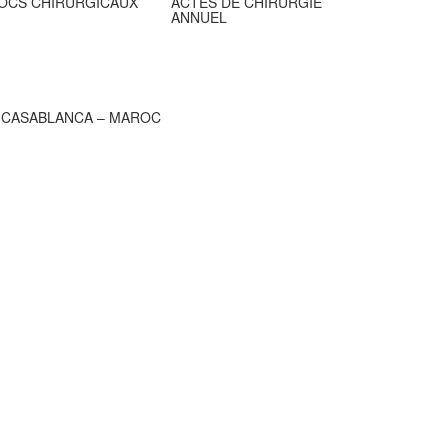
OCS CHIRURGICAUX
ACTES DE CHIRURGIE
ANNUEL
, CASABLANCA – MAROC